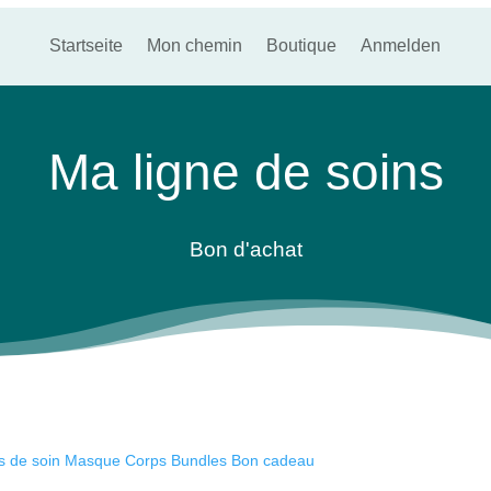
Startseite
Mon chemin
Boutique
Anmelden
Ma ligne de soins
Bon d'achat
 de soin
Masque
Corps
Bundles
Bon cadeau