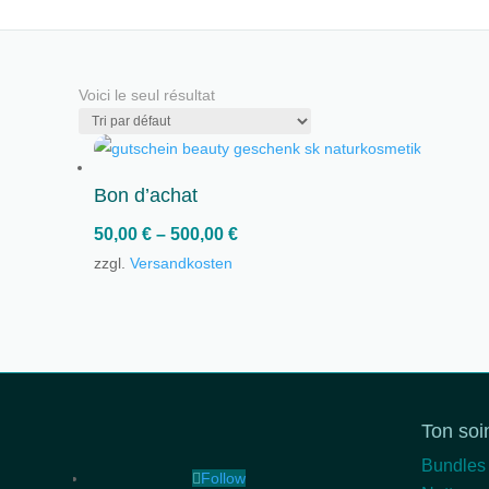
Voici le seul résultat
Bon d’achat
50,00
€
–
500,00
€
zzgl.
Versandkosten
Ton soi
Bundles
Follow