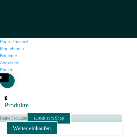
Page d’accueil
Mon chemin
Boutique
Anmelden
Panier
0
0
Produkte
Keine Produkte
zurück zum Shop
Weiter einkaufen