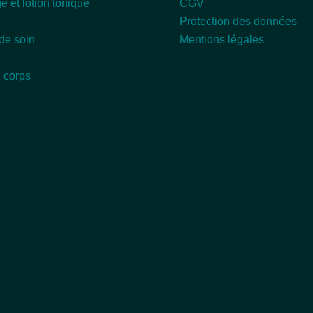
e et lotion tonique
CGV
Protection des données
de soin
Mentions légales
 corps