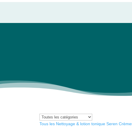
Tous les
Nettoyage & lotion tonique
Seren
Crèmes