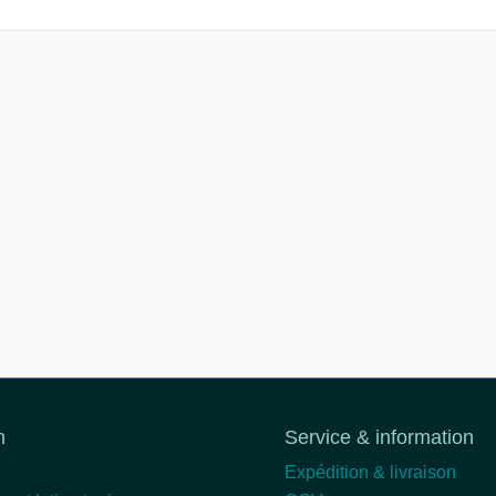
n
Service & information
Expédition & livraison