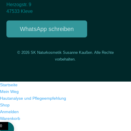
Herzogstr. 9
47533 Kleve
WhatsApp schreiben
© 2026 SK Naturkosmetik Susanne Kaußen. Alle Rechte
vorbehalten.
Startseite
Mein Weg
Hautanalyse und Pflegeempfehlung
Shop
Anmelden
Warenkorb
0