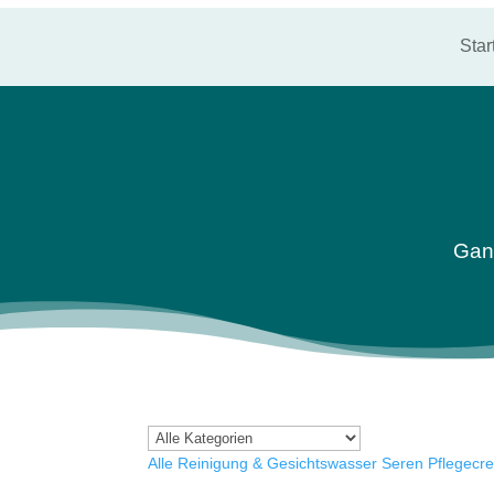
Star
Ganz
Alle
Reinigung & Gesichtswasser
Seren
Pflegecr