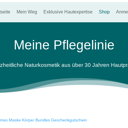
tseite
Mein Weg
Exklusive Hautexpertise
Shop
Anme
Meine Pflegelinie
heitliche Naturkosmetik aus über 30 Jahren Hautpr
emes
Maske
Körper
Bundles
Geschenkgutschein