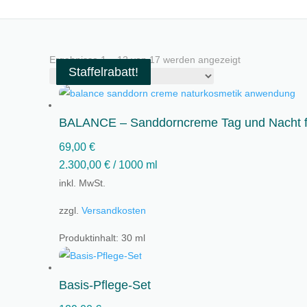
Ergebnisse 1 – 12 von 17 werden angezeigt
Staffelrabatt!
Staffelrabatt!
Staffelrabatt!
Staffelrabatt!
Staffelrabatt!
Staffelrabatt!
Staffelrabatt!
Staffelrabatt!
BALANCE – Sanddorncreme Tag und Nacht für
69,00
€
2.300,00
€
/
1000
ml
inkl. MwSt.
zzgl.
Versandkosten
Produktinhalt: 30
ml
Basis-Pflege-Set