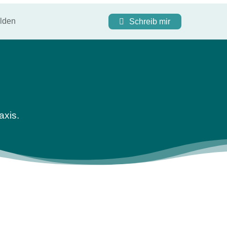
lden
Schreib mir
axis.