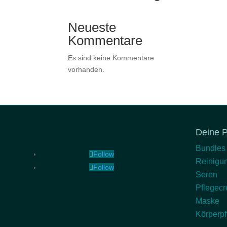
Neueste
Kommentare
Es sind keine Kommentare
vorhanden.
Deine P
Bundles
Follow
Reinigu
Follow
Seren
Pflegec
Maske
Körperpf