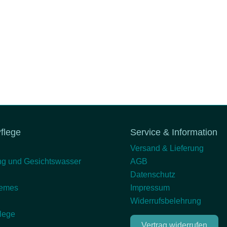
flege
Service & Information
Versand & Lieferung
ng und Gesichtswasser
AGB
Datenschutz
remes
Impressum
Widerrufsbelehrung
lege
Vertrag widerrufen